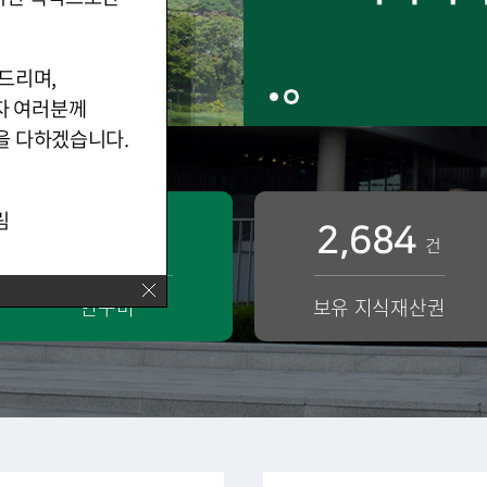
탁드리며
,
자 여러분께
선을 다하겠습니다
.
림
1,405
2,684
억
건
연구비
보유 지식재산권