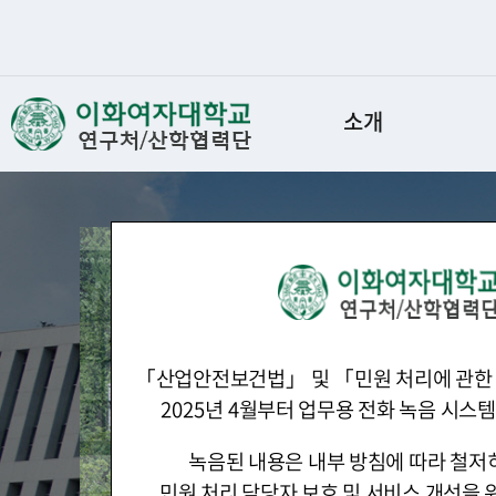
소개
「
산업안전보건법
」
및
「
민원 처리에 관한
2025
년
4
월부터 업무용 전화 녹음 시스
녹음된 내용은 내부 방침에 따라 철저
민원 처리 담당자 보호 및 서비스 개선을