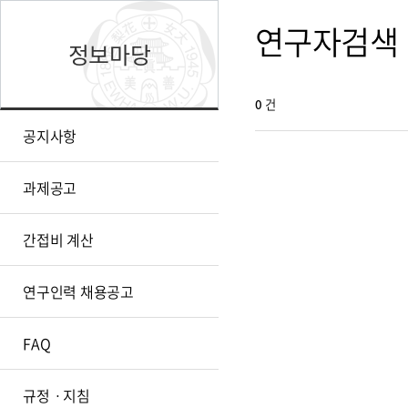
연구자검색
정보마당
0
건
공지사항
과제공고
간접비 계산
연구인력 채용공고
FAQ
규정ㆍ지침