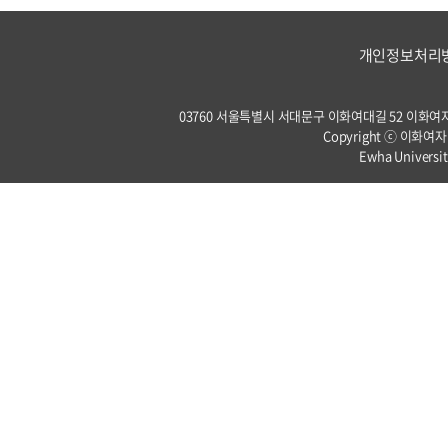
개인정보처리
03760 서울특별시 서대문구 이화여대길 52 이화여자대학교 
Copyright ⓒ 이화여자
Ewha Universit