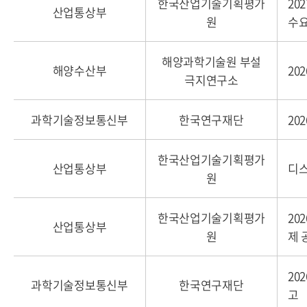
한국산업기술기획평가
2
산업통상부
원
수
해양과학기술원 부설
해양수산부
20
극지연구소
과학기술정보통신부
한국연구재단
20
한국산업기술기획평가
산업통상부
디
원
한국산업기술기획평가
20
산업통상부
원
제 
20
과학기술정보통신부
한국연구재단
고